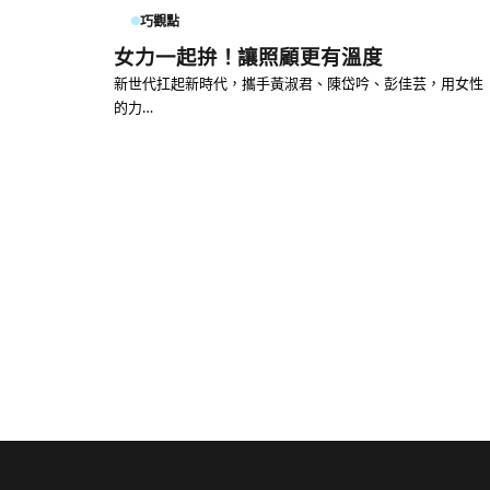
巧觀點
女力一起拚！讓照顧更有溫度
新世代扛起新時代，攜手黃淑君、陳岱吟、彭佳芸，用女性
的力…