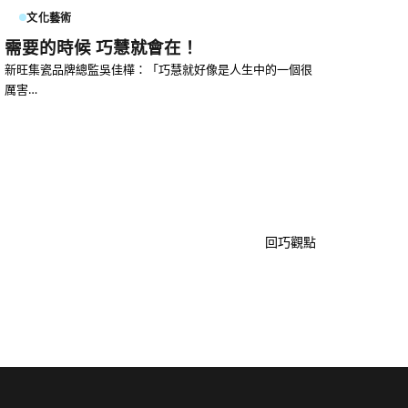
文化藝術
需要的時候 巧慧就會在！
新旺集瓷品牌總監吳佳樺：「巧慧就好像是人生中的一個很
厲害…
回巧觀點