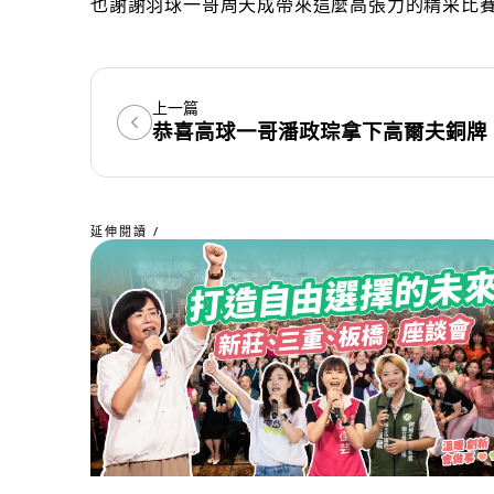
也謝謝羽球一哥周天成帶來這麼高張力的精采比
上一篇
恭喜高球一哥潘政琮拿下高爾夫銅牌
延伸閱讀 /