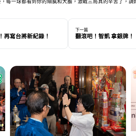
賽，每一球都看到你的細膩和大膽，激戰三局真的辛苦了，請
下一篇
！再寫台將新紀錄！
翻滾吧！智凱 拿銀牌！