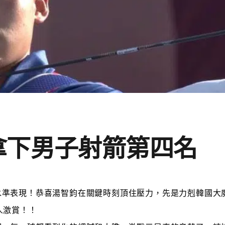
拿下男子射箭第四名
水準表現！恭喜湯智鈞在關鍵時刻頂住壓力，先是力剋韓國大
人激賞！！