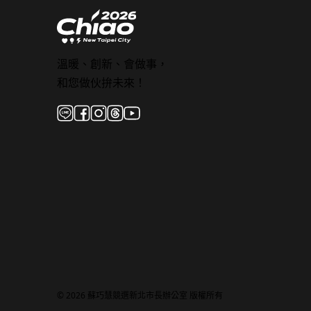
溫暖、創新、會做事，
和您做伙拚未來！
© 2026 蘇巧慧競選新北市長辦公室 版權所有