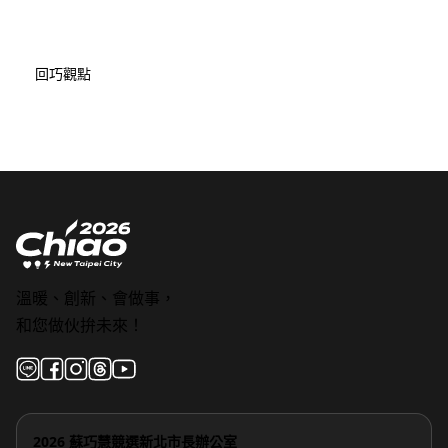
回巧觀點
溫暖、創新、會做事，
和您做伙拚未來！
2026 蘇巧慧競選新北市長辦公室