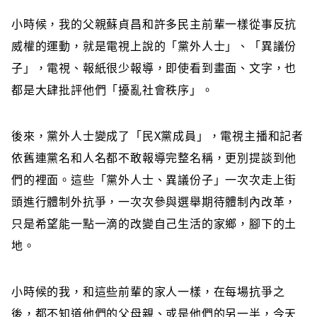
小時候，我的父親蘇貞昌和許多民主前輩一樣從事反抗
威權的運動，就是電視上說的「黨外人士」、「異議份
子」，電視、報紙很少報導，即使看到畫面、文字，也
都是大肆批評他們「擾亂社會秩序」。
後來，黨外人士變成了「民X黨成員」，電視主播和記者
依舊連黨名和人名都不敢報導完整名稱，更別提談到他
們的裡面。這些「黨外人士、異議份子」一次次走上街
頭進行體制外抗爭，一次次參與選舉期待體制內改革，
只是希望能一點一滴的改變自己生活的家鄉，腳下的土
地。
小時候的我，和這些前輩的家人一樣，在每場抗爭之
後，都不知道他們的父母親、或是他們的另一半，今天