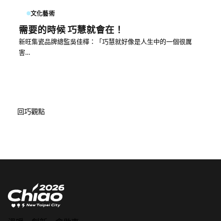
文化藝術
需要的時候 巧慧就會在！
新旺集瓷品牌總監吳佳樺：「巧慧就好像是人生中的一個很厲
害…
回巧觀點