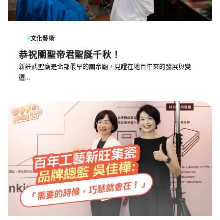
文化藝術
恭祝關聖帝君聖誕千秋！
新莊武聖廟是北部最早的關帝廟，見證在地百年來的發展與變
遷…