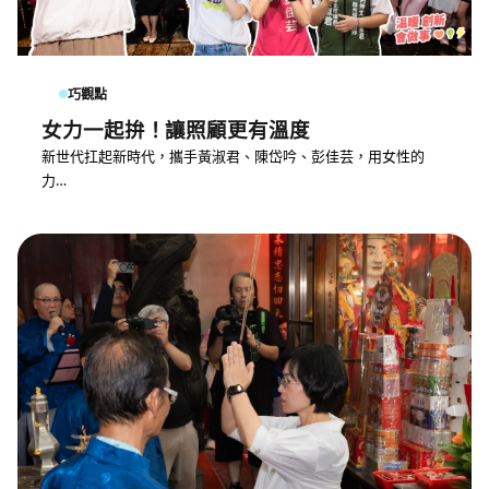
巧觀點
女力一起拚！讓照顧更有溫度
新世代扛起新時代，攜手黃淑君、陳岱吟、彭佳芸，用女性的
力…