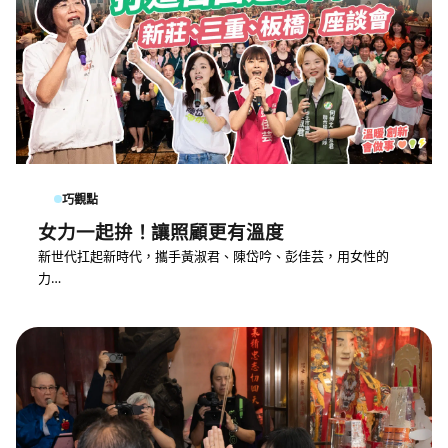
巧觀點
女力一起拚！讓照顧更有溫度
新世代扛起新時代，攜手黃淑君、陳岱吟、彭佳芸，用女性的
力…