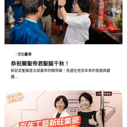
文化藝術
恭祝關聖帝君聖誕千秋！
新莊武聖廟是北部最早的關帝廟，見證在地百年來的發展與變
遷…