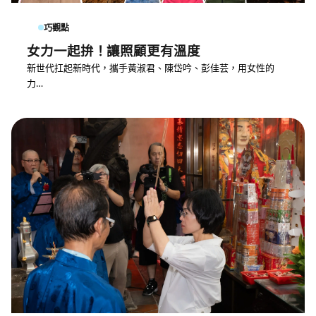
巧觀點
女力一起拚！讓照顧更有溫度
新世代扛起新時代，攜手黃淑君、陳岱吟、彭佳芸，用女性的
力…