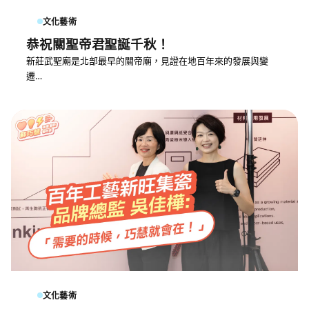
文化藝術
恭祝關聖帝君聖誕千秋！
新莊武聖廟是北部最早的關帝廟，見證在地百年來的發展與變
遷…
文化藝術