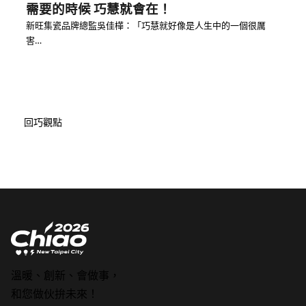
需要的時候 巧慧就會在！
新旺集瓷品牌總監吳佳樺：「巧慧就好像是人生中的一個很厲
害…
回巧觀點
溫暖、創新、會做事，
和您做伙拚未來！