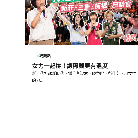
巧觀點
女力一起拚！讓照顧更有溫度
新世代扛起新時代，攜手黃淑君、陳岱吟、彭佳芸，用女性
的力…