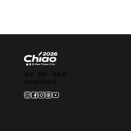
溫暖、創新、會做事，
和您做伙拚未來！