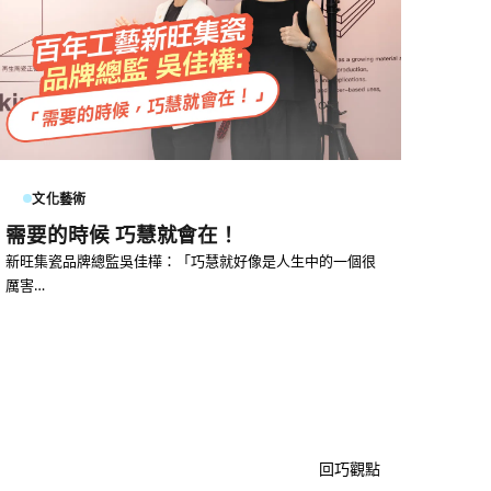
文化藝術
需要的時候 巧慧就會在！
新旺集瓷品牌總監吳佳樺：「巧慧就好像是人生中的一個很
厲害…
回巧觀點