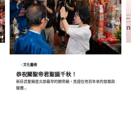
文化藝術
恭祝關聖帝君聖誕千秋！
新莊武聖廟是北部最早的關帝廟，見證在地百年來的發展與
變遷…