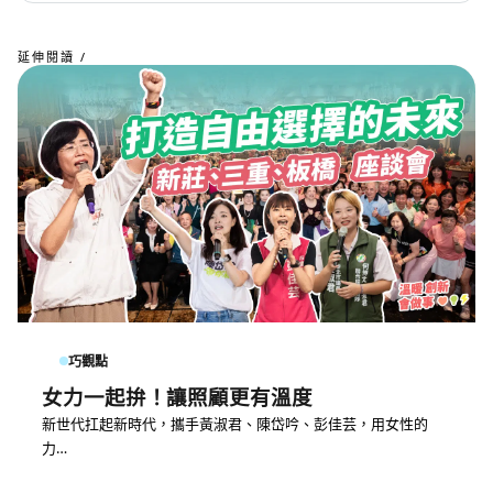
延伸閱讀 /
巧觀點
女力一起拚！讓照顧更有溫度
新世代扛起新時代，攜手黃淑君、陳岱吟、彭佳芸，用女性的
力…