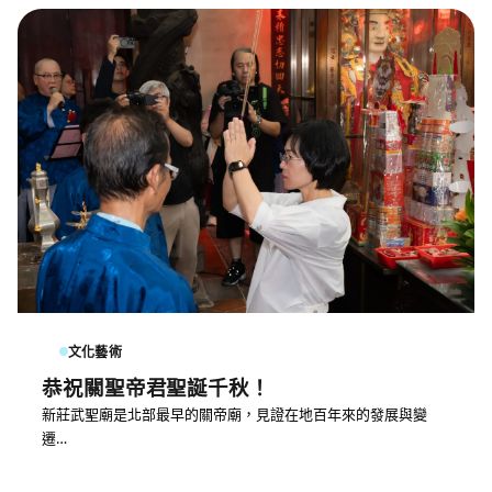
文化藝術
恭祝關聖帝君聖誕千秋！
新莊武聖廟是北部最早的關帝廟，見證在地百年來的發展與變
遷…