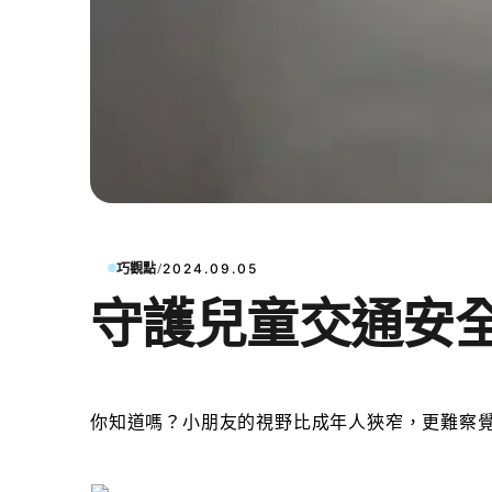
/
巧觀點
2024.09.05
守護兒童交通安
你知道嗎？小朋友的視野比成年人狹窄，更難察