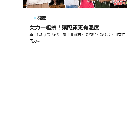
巧觀點
女力一起拚！讓照顧更有溫度
新世代扛起新時代，攜手黃淑君、陳岱吟、彭佳芸，用女性
的力…