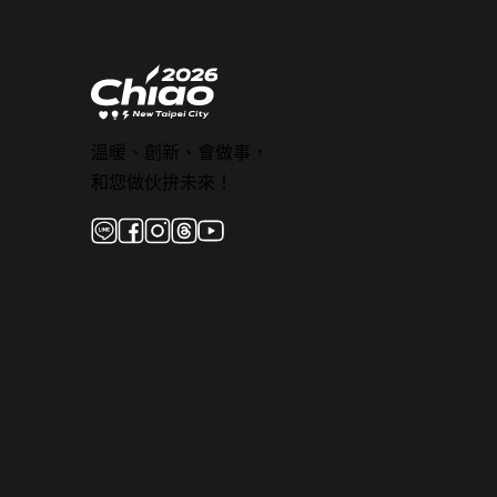
溫暖、創新、會做事，
和您做伙拚未來！