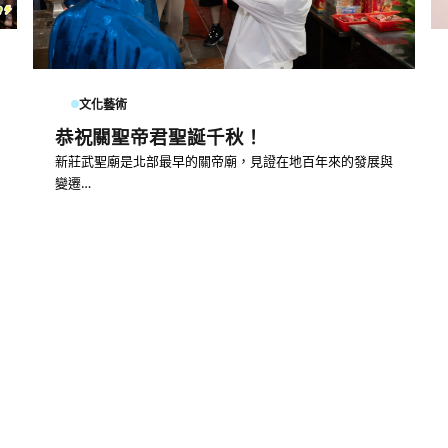
文化藝術
恭祝關聖帝君聖誕千秋！
新莊武聖廟是北部最早的關帝廟，見證在地百年來的發展與
變遷…