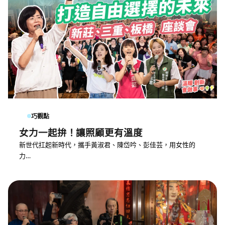
巧觀點
女力一起拚！讓照顧更有溫度
新世代扛起新時代，攜手黃淑君、陳岱吟、彭佳芸，用女性的
力…