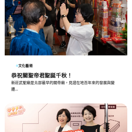
文化藝術
恭祝關聖帝君聖誕千秋！
新莊武聖廟是北部最早的關帝廟，見證在地百年來的發展與變
遷…