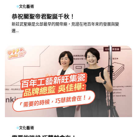
文化藝術
恭祝關聖帝君聖誕千秋！
新莊武聖廟是北部最早的關帝廟，見證在地百年來的發展與變
遷…
文化藝術