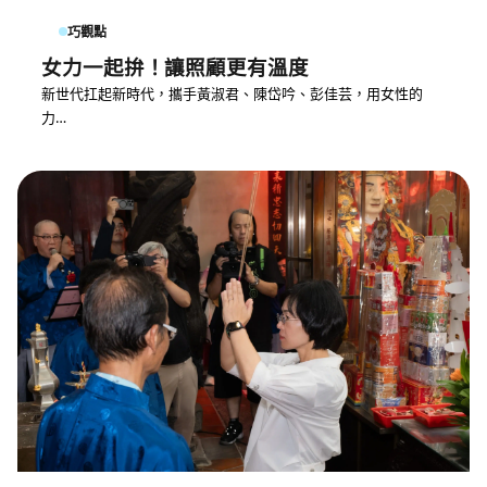
巧觀點
女力一起拚！讓照顧更有溫度
新世代扛起新時代，攜手黃淑君、陳岱吟、彭佳芸，用女性的
力…