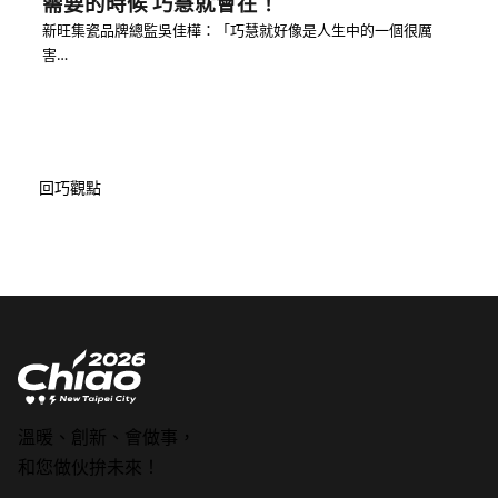
需要的時候 巧慧就會在！
新旺集瓷品牌總監吳佳樺：「巧慧就好像是人生中的一個很厲
害…
回巧觀點
溫暖、創新、會做事，
和您做伙拚未來！