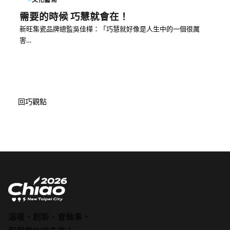
需要的時候 巧慧就會在！
新旺集瓷品牌總監吳佳樺：「巧慧就好像是人生中的一個很厲
害…
回巧觀點
溫暖、創新、會做事，