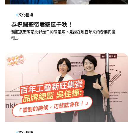
文化藝術
恭祝關聖帝君聖誕千秋！
新莊武聖廟是北部最早的關帝廟，見證在地百年來的發展與變
遷…
文化藝術