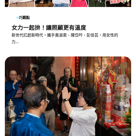
巧觀點
女力一起拚！讓照顧更有溫度
新世代扛起新時代，攜手黃淑君、陳岱吟、彭佳芸，用女性的
力…