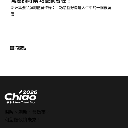
需要的時候 巧慧就會在！
新旺集瓷品牌總監吳佳樺：「巧慧就好像是人生中的一個很厲
害…
回巧觀點
溫暖、創新、會做事，
和您做伙拚未來！