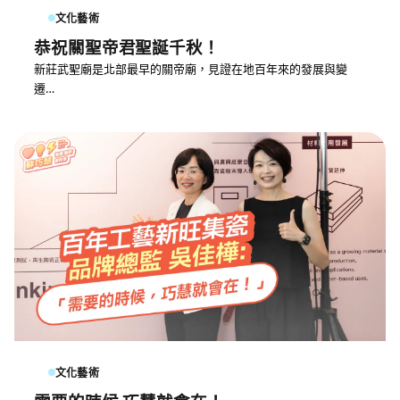
文化藝術
恭祝關聖帝君聖誕千秋！
新莊武聖廟是北部最早的關帝廟，見證在地百年來的發展與變
遷…
文化藝術