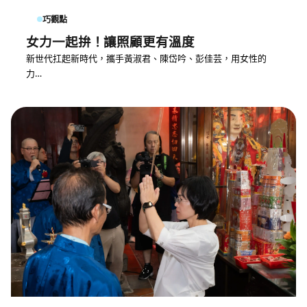
巧觀點
女力一起拚！讓照顧更有溫度
新世代扛起新時代，攜手黃淑君、陳岱吟、彭佳芸，用女性的
力…