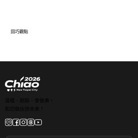
回巧觀點
溫暖、創新、會做事，
和您做伙拚未來！