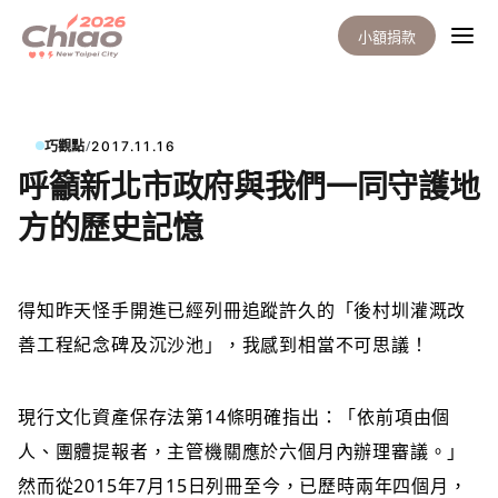
小額捐款
/
巧觀點
2017.11.16
呼籲新北市政府與我們一同守護地
方的歷史記憶
得知昨天怪手
開進已經列冊追蹤許久的「後村圳灌溉改
善工程紀念碑及沉沙池」，我感到相當不可思議！
現行文化資產保存法第14條明確指出：「依前項由個
人、團體提報者，主管機關應於六個月內辦理審議。」
然而從2015年7月15日列冊至今，已歷時兩年四個月，