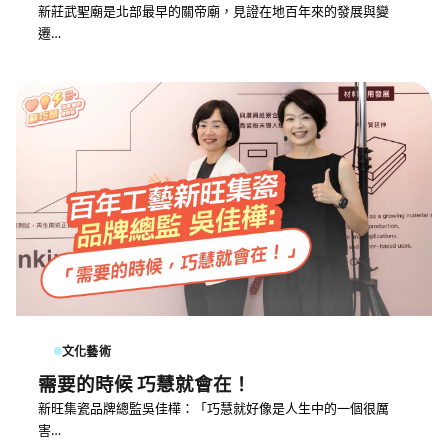
新莊武聖廟是北部最早的關帝廟，見證在地百年來的發展與變
遷…
文化藝術
需要的時候 巧慧就會在！
新旺集瓷品牌總監吳佳樺：「巧慧就好像是人生中的一個很厲
害…