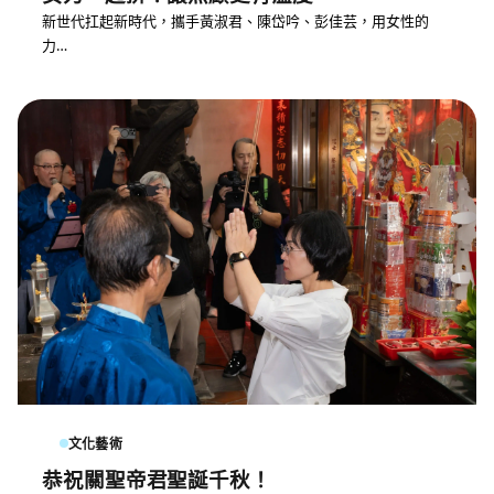
新世代扛起新時代，攜手黃淑君、陳岱吟、彭佳芸，用女性的
力…
文化藝術
恭祝關聖帝君聖誕千秋！