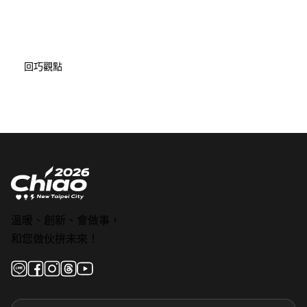
回巧觀點
溫暖、創新、會做事，
和您做伙拚未來！