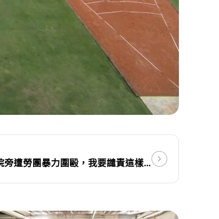
對於柯建銘總召在立法院旁遭勞團暴力圍毆，我要譴責這樣違法的行為！