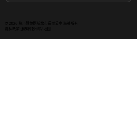
© 2026 蘇巧慧競選新北市長辦公室 版權所有
·
·
隱私政策
服務條款
網站地圖