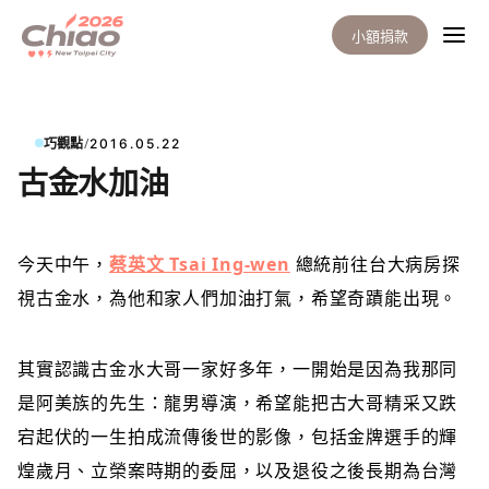
小額捐款
/
巧觀點
2016.05.22
古金水加油
今天中午，
蔡英文 Tsai Ing-wen
總統前往台大病房探
視古金水，為他和家人們加油打氣，希望奇蹟能出現。
其實認識古金水大哥一家好多年，一開始是因為我那同
是阿美族的先生：龍男導演，希望能把古大哥精采又跌
宕起伏的一生拍成流傳後世的影像，包括金牌選手的輝
煌歲月、立榮案時期的委屈，以及退役之後長期為台灣