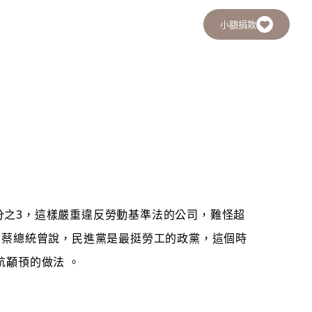
小額捐款
分之3，這樣嚴重違反勞動基準法的公司，難怪超
，蔡總統曾說，民進黨是最挺勞工的政黨，這個時
顢頇的做法 。