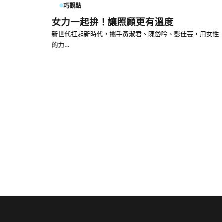
巧觀點
女力一起拚！讓照顧更有溫度
新世代扛起新時代，攜手黃淑君、陳岱吟、彭佳芸，用女性
的力…