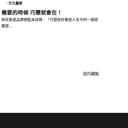
文化藝術
需要的時候 巧慧就會在！
新旺集瓷品牌總監吳佳樺：「巧慧就好像是人生中的一個很
厲害…
回巧觀點