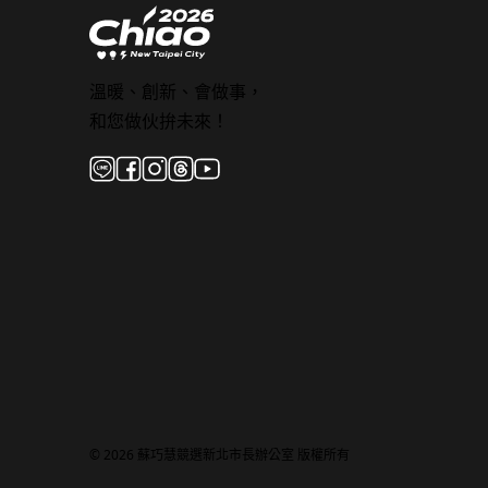
溫暖、創新、會做事，
和您做伙拚未來！
© 2026 蘇巧慧競選新北市長辦公室 版權所有