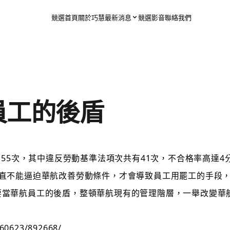
競選首頁
關於巧慧
最新消息
競選影音
聯絡我們
員工的後盾
55次，其中違反勞動基準法項次共有41次，不合格率高達4
一直不能逼迫華航改善勞動條件，才會導致員工用罷工的手段
當華航員工的後盾，整頓華航現有的管理階層，一舉改變華航
160623/892668/