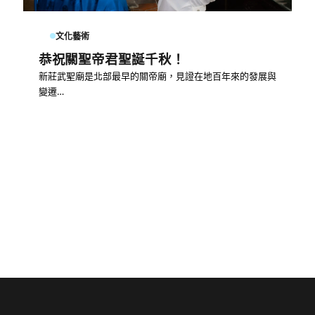
文化藝術
恭祝關聖帝君聖誕千秋！
新莊武聖廟是北部最早的關帝廟，見證在地百年來的發展與
變遷…