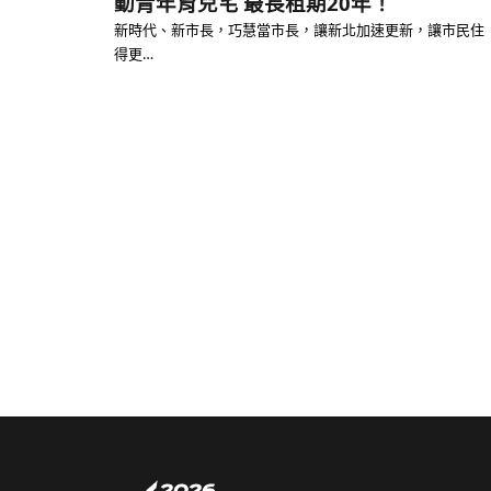
動青年育兒宅 最長租期20年！
新時代、新市長，巧慧當市長，讓新北加速更新，讓市民住
得更…