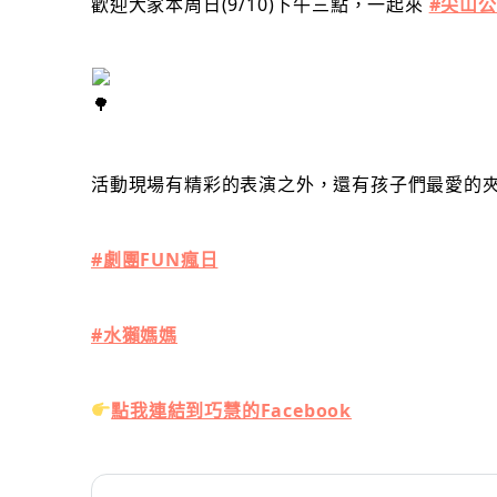
歡迎大家本周日(9/10)下午三點，一起來
#尖山
活動現場有精彩的表演之外，還有孩子們最愛的
#劇團FUN瘋日
#水獺媽媽
點我連結到巧慧的Facebook