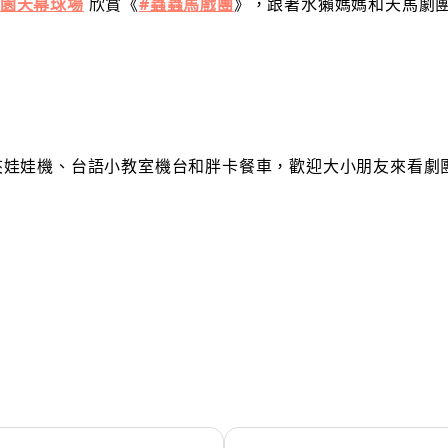
公園天幕球場
欣賞《
#蟲蟲馬戲團
》，跟著水獺媽媽和天馬劇
夾娃娃機、台語小教室機台和胖卡餐車，歡迎大小朋友來看劇