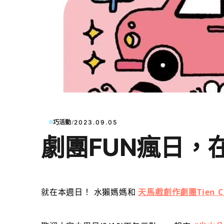
/
巧活動
2023.09.05
劇團FUN瘋日，
就在本週日！ 水獺媽媽和
天馬戲創作劇團Tien Cir