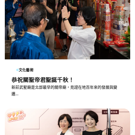
文化藝術
恭祝關聖帝君聖誕千秋！
新莊武聖廟是北部最早的關帝廟，見證在地百年來的發展與變
遷…