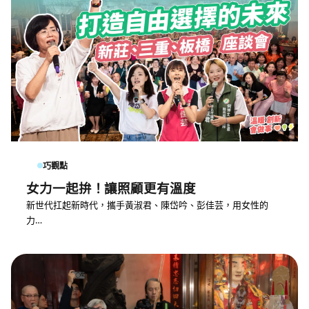
巧觀點
女力一起拚！讓照顧更有溫度
新世代扛起新時代，攜手黃淑君、陳岱吟、彭佳芸，用女性的
力…