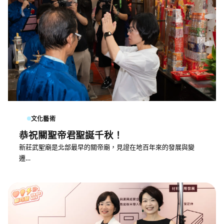
文化藝術
恭祝關聖帝君聖誕千秋！
新莊武聖廟是北部最早的關帝廟，見證在地百年來的發展與變
遷…