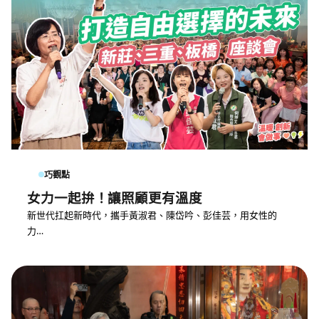
巧觀點
女力一起拚！讓照顧更有溫度
新世代扛起新時代，攜手黃淑君、陳岱吟、彭佳芸，用女性的
力…