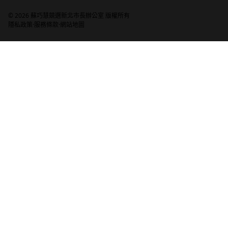
© 2026 蘇巧慧競選新北市長辦公室 版權所有
·
·
隱私政策
服務條款
網站地圖