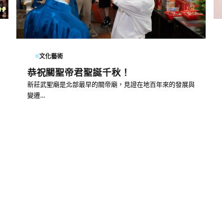
文化藝術
恭祝關聖帝君聖誕千秋！
新莊武聖廟是北部最早的關帝廟，見證在地百年來的發展與
變遷…