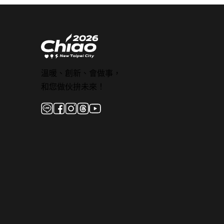
溫暖、創新、會做事，
和您做伙拚未來！