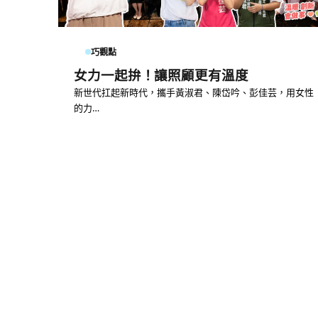
巧觀點
女力一起拚！讓照顧更有溫度
新世代扛起新時代，攜手黃淑君、陳岱吟、彭佳芸，用女性
的力…