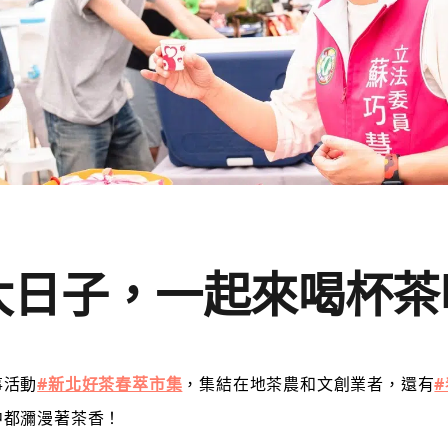
大日子，一起來喝杯茶
事活動
#新北好茶春萃市集
，集結在地茶農和文創業者，還有
中都瀰漫著茶香！