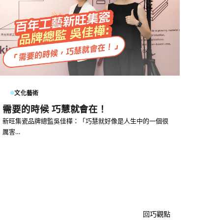
文化藝術
需要的時候 巧慧就會在！
新旺集瓷品牌總監吳佳樺：「巧慧就好像是人生中的一個很
厲害…
回巧觀點