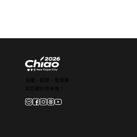
溫暖、創新、會做事，
和您做伙拚未來！