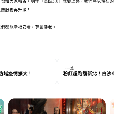
也和大家報告，明年「長照3.0」就要上路，我們將以現在的
長照服務再升級！
輩們都能幸福安老，尊嚴養老。
下一篇
防堵疫情擴大！
粉紅超跑護新北！白沙