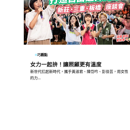
巧觀點
女力一起拚！讓照顧更有溫度
新世代扛起新時代，攜手黃淑君、陳岱吟、彭佳芸，用女性
的力…