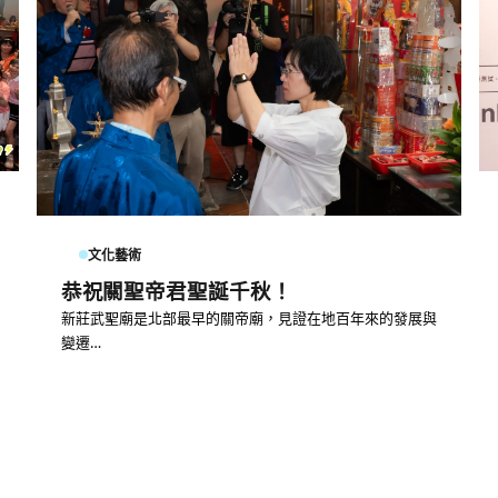
文化藝術
恭祝關聖帝君聖誕千秋！
新莊武聖廟是北部最早的關帝廟，見證在地百年來的發展與
變遷…