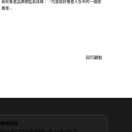
新旺集瓷品牌總監吳佳樺：「巧慧就好像是人生中的一個很
厲害…
回巧觀點
國會研究室
00224 臺北市中正區濟南路一段 3-1 號 1007 室