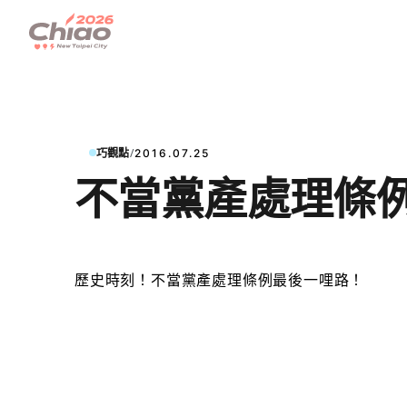
/
巧觀點
2016.07.25
不當黨產處理條
歷史時刻
！不當黨產處理條例最後一哩路！