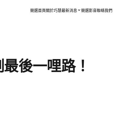
競選首頁
關於巧慧
最新消息
競選影音
聯絡我們
例最後一哩路！