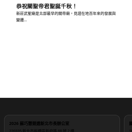
恭祝關聖帝君聖誕千秋！
新莊武聖廟是北部最早的關帝廟，見證在地百年來的發展與
變遷…
2026 蘇巧慧競選新北市長辦公室
220335 新北市板橋區新府路 88 號 2 樓
1