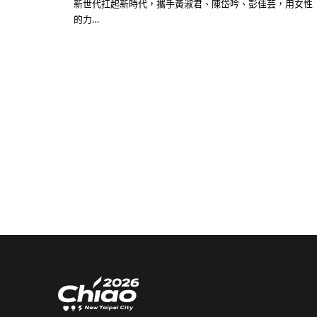
新世代扛起新時代，攜手黃淑君、陳岱吟、彭佳芸，用女性
的力…