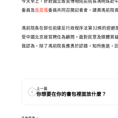
今天早上，針對國立故宮博物院前院長馮明珠赴
委員及
吳思瑤
委員共同召開記者會，譴責馮前院
馮前院長在卸任前違反行政程序法第32條的迴避
受中國北京故宮聘任為顧問。面對民眾及媒體質
我認為，除了馮前院長應勇於認錯，知所進退，
上一篇
你想要在你的書包裡面放什麼？
延伸閱讀 /