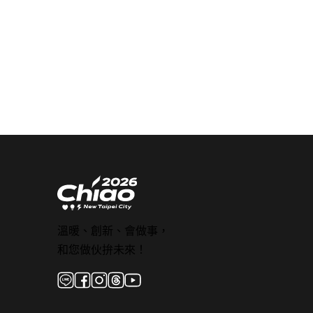
溫暖、創新、會做事，
和您做伙拚未來！