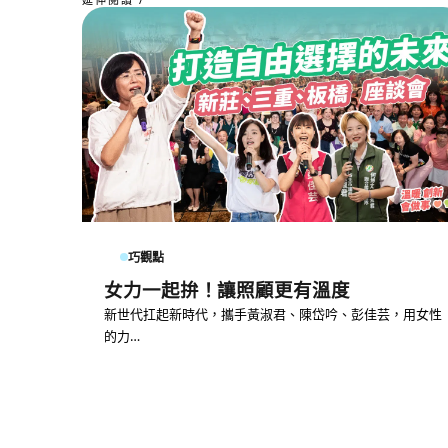
巧觀點
女力一起拚！讓照顧更有溫度
新世代扛起新時代，攜手黃淑君、陳岱吟、彭佳芸，用女性
的力…