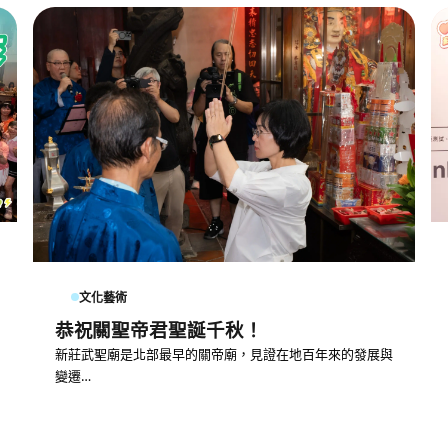
文化藝術
恭祝關聖帝君聖誕千秋！
新莊武聖廟是北部最早的關帝廟，見證在地百年來的發展與
變遷…