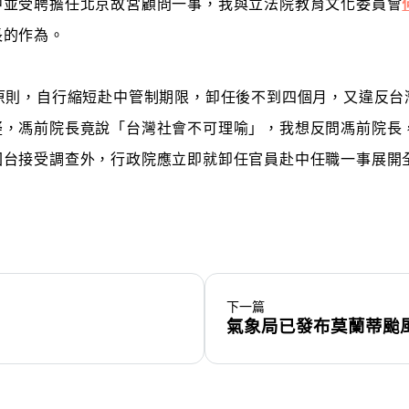
中並受聘擔任北京故宮顧問一事，我與立法院教育文化委員會
長的作為。
原則，自行縮短赴中管制期限，卸任後不到四個月，又違反台
疑，馮前院長竟說「台灣社會不可理喻」，我想反問馮前院長
回台接受調查外，行政院應立即就卸任官員赴中任職一事展開
下一篇
氣象局已發布莫蘭蒂颱