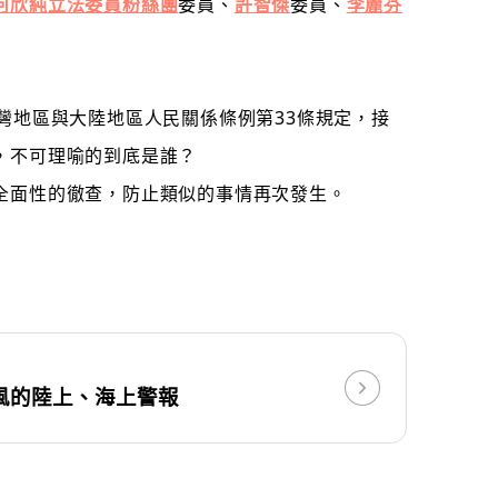
何欣純立法委員粉絲團
委員、
許智傑
委員、
李麗芬
灣地區與大陸地區人民關係條例第33條規定，接
，
不可理喻的到底是誰
？
全面性的徹查，防止類似的事情再次發生。
風的陸上、海上警報