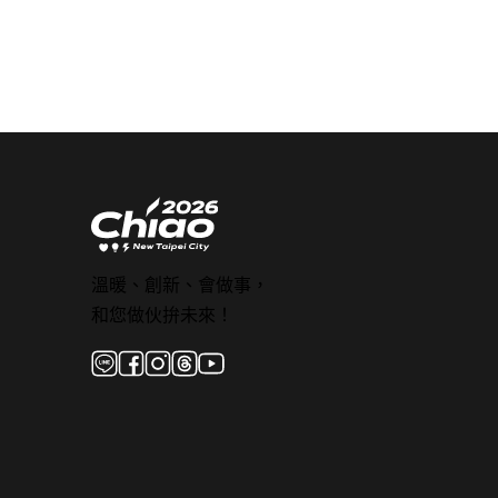
溫暖、創新、會做事，
和您做伙拚未來！