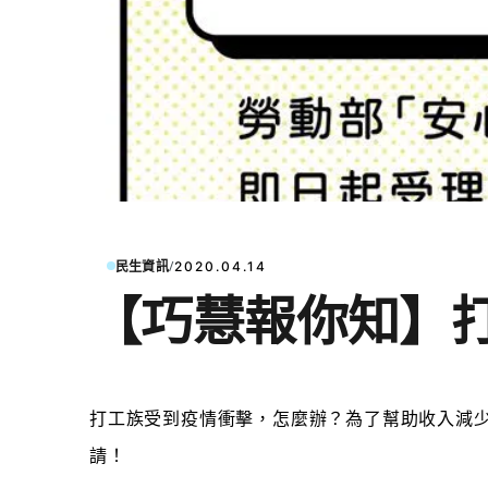
/
民生資訊
2020.04.14
【巧慧報你知】打
打工族
受到疫情衝擊，怎麼辦？為了幫助收入減
請！