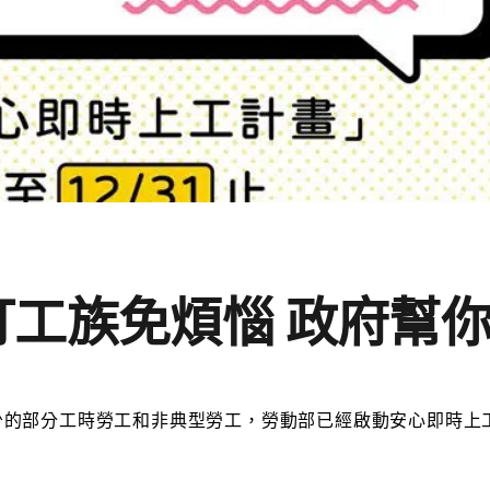
工族免煩惱 政府幫
少的部分工時勞工和非典型勞工，勞動部已經啟動
安心即時上