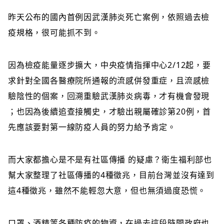
昨天公布的國內首例因武漢肺炎死亡案例，依照過去檢
疫規格，很可能抓不到。
因為檢疫能
量逐步擴大，中央疫情指揮中心2/
12起，要
求針對全國各醫療院所通報的流感併發重症，且流
感檢
驗陰性的個案，回溯重驗武漢肺炎病毒，才有機會發現
；也因為後續追查接觸史，才驗出親屬確診第20例，首
先
應該要對第一線防疫人員的努力給予肯定。
而大家都擔心是不是有社區傳播 的疑慮？衛生福利部也
幫大家整理了社區傳播的4種徵兆，目前台灣並沒有達到
這4種徵兆，雖然不能輕忽大意，但也無須過度恐慌。
口罩、酒精等各種防疫的物資，在過去這段時間政府也