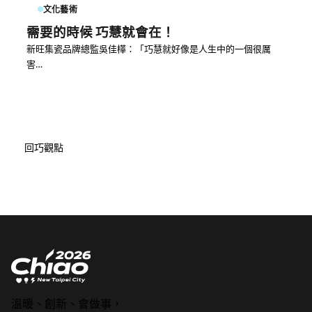
文化藝術
需要的時候 巧慧就會在！
新旺集瓷品牌總監吳佳樺：「巧慧就好像是人生中的一個很厲
害…
回巧觀點
溫暖、創新、會做事，