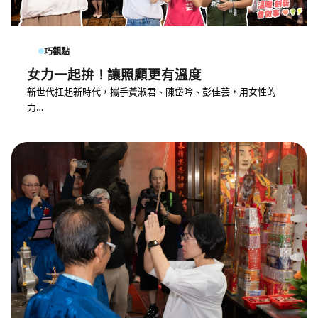
巧觀點
女力一起拚！讓照顧更有溫度
新世代扛起新時代，攜手黃淑君、陳岱吟、彭佳芸，用女性的
力…