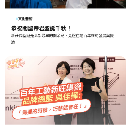
文化藝術
恭祝關聖帝君聖誕千秋！
新莊武聖廟是北部最早的關帝廟，見證在地百年來的發展與變
遷…