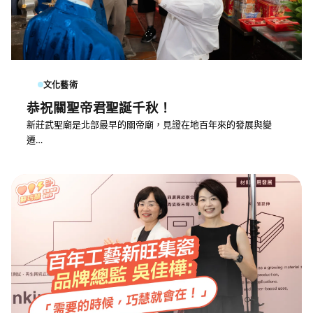
文化藝術
恭祝關聖帝君聖誕千秋！
新莊武聖廟是北部最早的關帝廟，見證在地百年來的發展與變
遷…