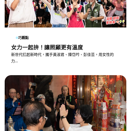
巧觀點
女力一起拚！讓照顧更有溫度
新世代扛起新時代，攜手黃淑君、陳岱吟、彭佳芸，用女性的
力…