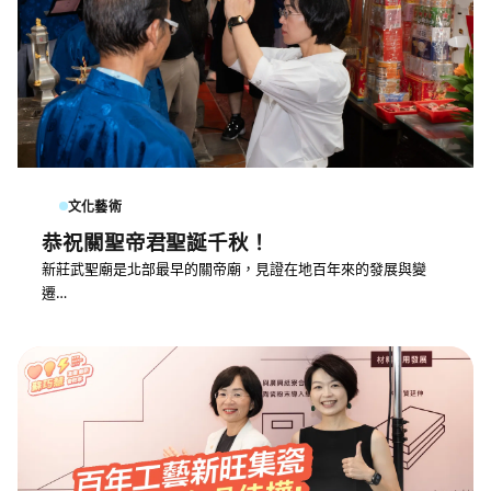
文化藝術
恭祝關聖帝君聖誕千秋！
新莊武聖廟是北部最早的關帝廟，見證在地百年來的發展與變
遷…