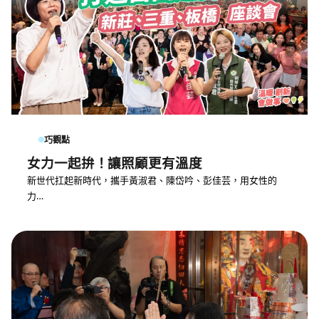
巧觀點
女力一起拚！讓照顧更有溫度
新世代扛起新時代，攜手黃淑君、陳岱吟、彭佳芸，用女性的
力…