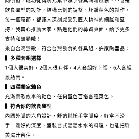
同研發，成功從傳統元素中賦予餐具嶄新風貌。不管是
飲食盤型的設計，結構比例的調整、坯體釉色的製作，
每一個環節，都讓人深刻感受到匠人精神的細膩和堅
持，我真心推薦大家，點進他們的募資頁面，給予更多
支持和鼓勵哦！
來自台灣鶯歌，符合台灣飲食的餐具組，許家陶器品：
▍多種套組選擇
1個人很美好，2個人很有伴，4人套組好幸福、6人套組
最熱鬧。
▍四種獨家釉色
充滿鶯歌故事的釉色，任何盤色百搭各種菜色。
▍符合你的飲食盤型
內圓外弧的六角設計，舒適襯托手掌弧度，好拿不滑
手，剛好的深度，盛裝台式湯湯水水的料理，也能把鮮
美湯汁留住。