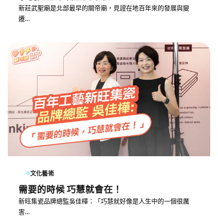
新莊武聖廟是北部最早的關帝廟，見證在地百年來的發展與變
遷…
文化藝術
需要的時候 巧慧就會在！
新旺集瓷品牌總監吳佳樺：「巧慧就好像是人生中的一個很厲
害…