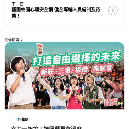
下一篇
穩固校園心理安全網 健全專輔人員編制及待
遇！
延伸閱讀 /
巧觀點
女力一起拚！讓照顧更有溫度