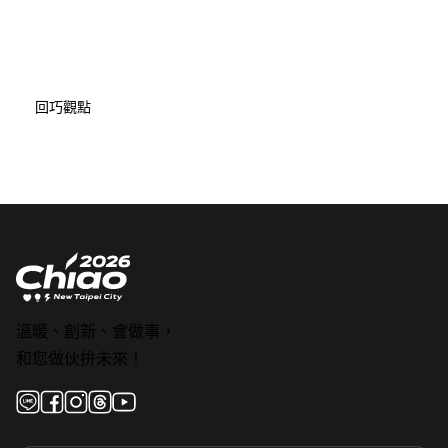
回巧觀點
溫暖、創新、會做事，
和您做伙拚未來！