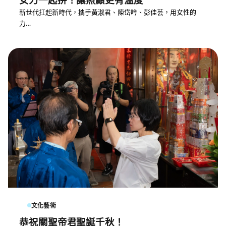
新世代扛起新時代，攜手黃淑君、陳岱吟、彭佳芸，用女性的
力…
文化藝術
恭祝關聖帝君聖誕千秋！