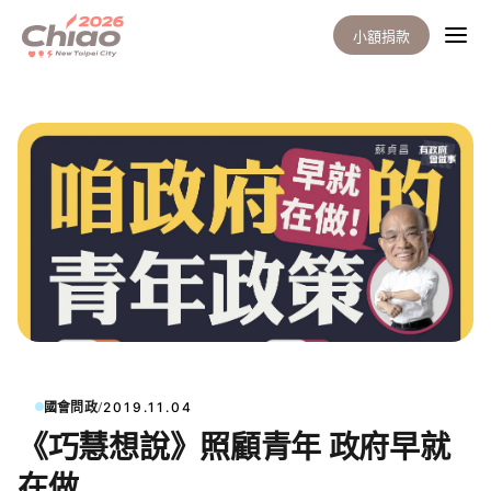
小額捐款
/
國會問政
2019.11.04
《巧慧想說》照顧青年 政府早就
在做