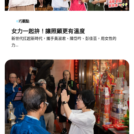
巧觀點
女力一起拚！讓照顧更有溫度
新世代扛起新時代，攜手黃淑君、陳岱吟、彭佳芸，用女性的
力…