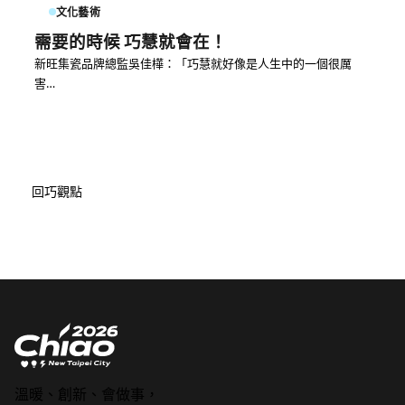
文化藝術
需要的時候 巧慧就會在！
新旺集瓷品牌總監吳佳樺：「巧慧就好像是人生中的一個很厲
害…
回巧觀點
溫暖、創新、會做事，