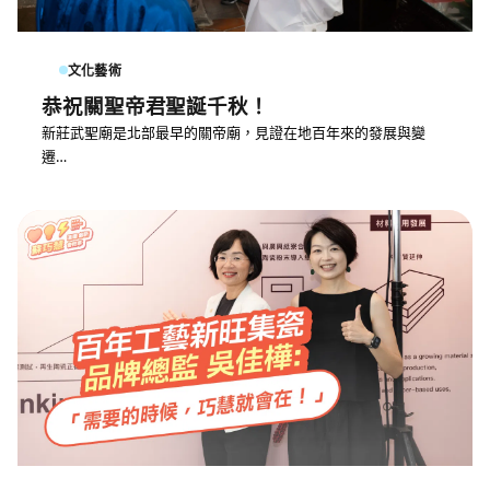
文化藝術
恭祝關聖帝君聖誕千秋！
新莊武聖廟是北部最早的關帝廟，見證在地百年來的發展與變
遷…