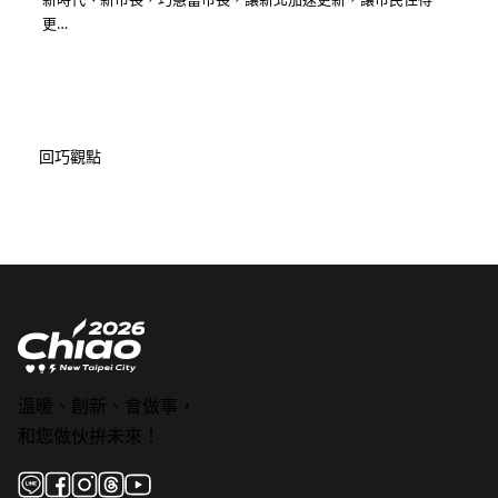
更…
回巧觀點
溫暖、創新、會做事，
和您做伙拚未來！