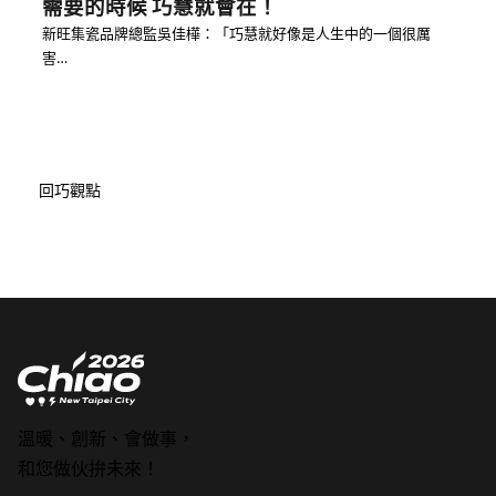
需要的時候 巧慧就會在！
新旺集瓷品牌總監吳佳樺：「巧慧就好像是人生中的一個很厲
害…
回巧觀點
溫暖、創新、會做事，
和您做伙拚未來！