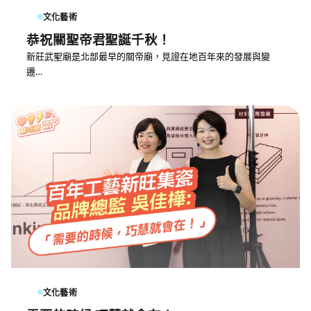
文化藝術
恭祝關聖帝君聖誕千秋！
新莊武聖廟是北部最早的關帝廟，見證在地百年來的發展與變
遷…
文化藝術