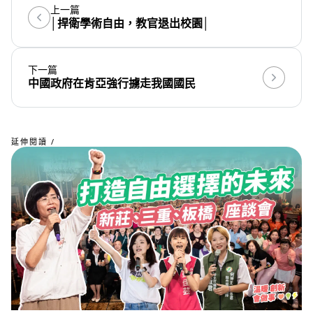
上一篇
│捍衛學術自由，教官退出校園│
下一篇
中國政府在肯亞強行擄走我國國民
延伸閱讀 /