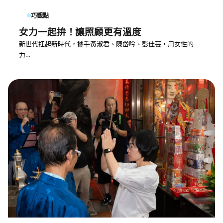
巧觀點
女力一起拚！讓照顧更有溫度
新世代扛起新時代，攜手黃淑君、陳岱吟、彭佳芸，用女性的
力…