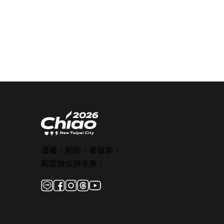
溫暖、創新、會做事，
和您做伙拚未來！