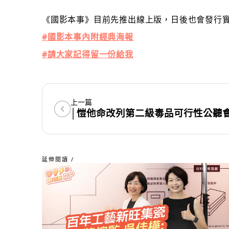
《國影本事》目前先推出線上版，日後也會發行
#
國影本事內附經典海報
#
請大家記得留一份給我
上一篇
│愷他命改列第二級毒品可行性公聽會
延伸閱讀 /